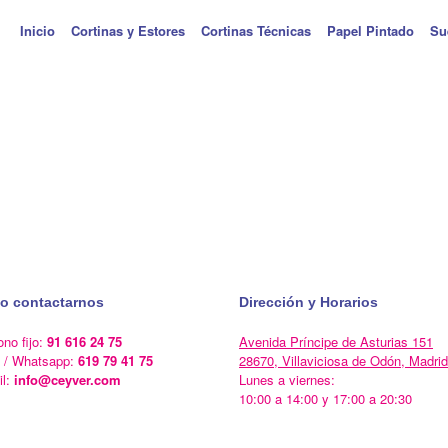
Inicio
Cortinas y Estores
Cortinas Técnicas
Papel Pintado
Su
o contactarnos
Dirección y Horarios
ono fijo:
91 616 24 75
Avenida Príncipe de Asturias 151
l / Whatsapp:
619 79 41 75
28670, Villaviciosa de Odón, Madrid
il:
info@ceyver.com
Lunes a viernes:
10:00 a 14:00 y 17:00 a 20:30
Un Tema de
SiteOrigin