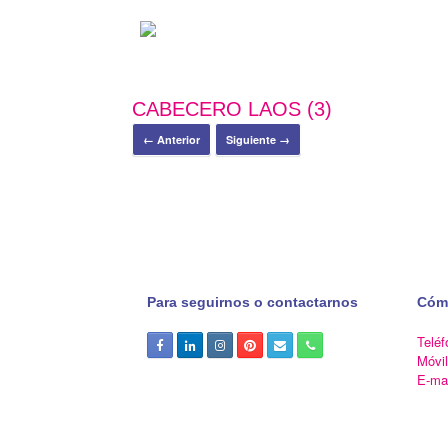
CABECERO LAOS (3)
← Anterior
Siguiente →
Para seguirnos o contactarnos
Cóm
Teléf
Móvi
E-ma