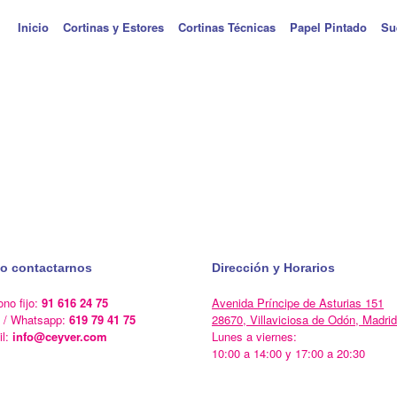
Inicio
Cortinas y Estores
Cortinas Técnicas
Papel Pintado
Su
o contactarnos
Dirección y Horarios
ono fijo:
91 616 24 75
Avenida Príncipe de Asturias 151
l / Whatsapp:
619 79 41 75
28670, Villaviciosa de Odón, Madrid
il:
info@ceyver.com
Lunes a viernes:
10:00 a 14:00 y 17:00 a 20:30
Un Tema de
SiteOrigin