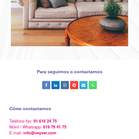
Para seguirnos o contactarnos
Cómo contactarnos
Teléfono fijo:
91 616 24 75
Móvil / Whatsapp:
619 79 41 75
E-mail:
info@ceyver.com