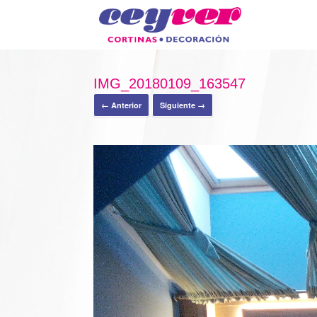
IMG_20180109_163547
← Anterior
Siguiente →