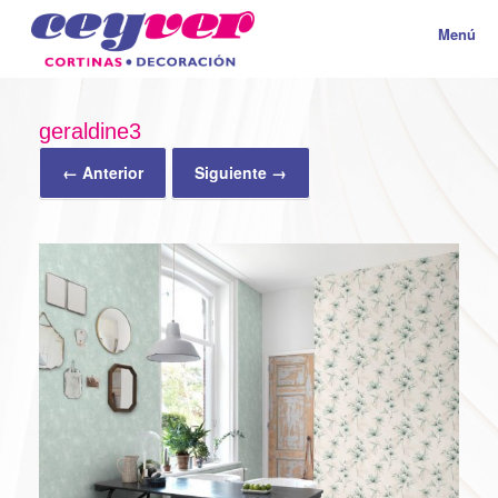
Menú
geraldine3
← Anterior
Siguiente →