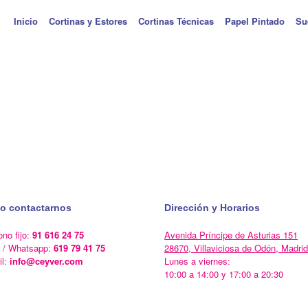
Inicio
Cortinas y Estores
Cortinas Técnicas
Papel Pintado
Su
o contactarnos
Dirección y Horarios
ono fijo:
91 616 24 75
Avenida Príncipe de Asturias 151
l / Whatsapp:
619 79 41 75
28670, Villaviciosa de Odón, Madrid
il:
info@ceyver.com
Lunes a viernes:
10:00 a 14:00 y 17:00 a 20:30
Un Tema de
SiteOrigin