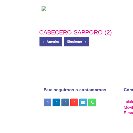
CABECERO SAPPORO (2)
← Anterior
Siguiente →
Para seguirnos o contactarnos
Cóm
Teléf
Móvi
E-ma