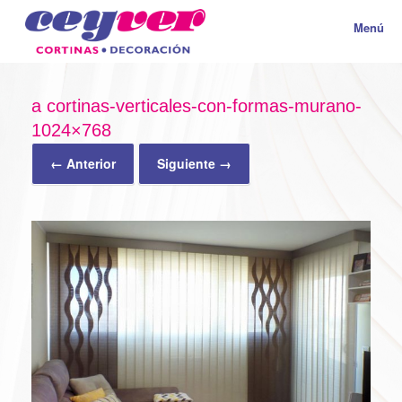
Menú
a cortinas-verticales-con-formas-murano-
1024×768
← Anterior
Siguiente →