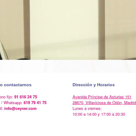
o contactarnos
Dirección y Horarios
ono fijo:
91 616 24 75
Avenida Príncipe de Asturias 151
l / Whatsapp:
619 79 41 75
28670, Villaviciosa de Odón, Madrid
il:
info@ceyver.com
Lunes a viernes:
10:00 a 14:00 y 17:00 a 20:30
Un Tema de
SiteOrigin